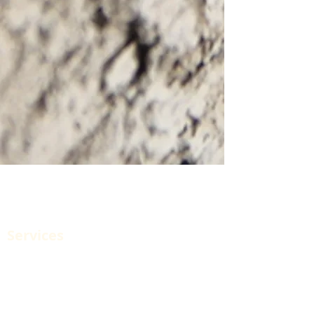
Cordova Construction
Services, Inc.
Services
Roll-Off Dumpster Rental
Storage Container Rental
Manure Dumpster Rental
Super Ten Hauling